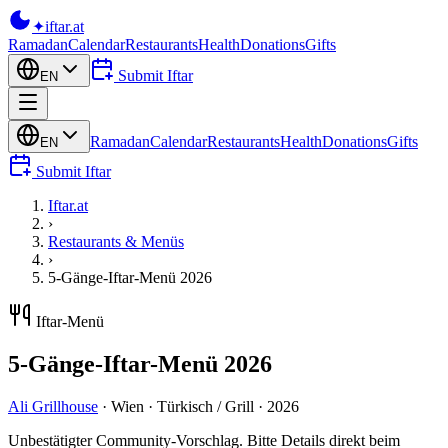
✦
iftar
.at
Ramadan
Calendar
Restaurants
Health
Donations
Gifts
Submit Iftar
EN
Ramadan
Calendar
Restaurants
Health
Donations
Gifts
EN
Submit Iftar
Iftar.at
›
Restaurants & Menüs
›
5-Gänge-Iftar-Menü 2026
Iftar-Menü
5-Gänge-Iftar-Menü 2026
Ali Grillhouse
·
Wien
·
Türkisch / Grill
·
2026
Unbestätigter Community-Vorschlag. Bitte Details direkt beim