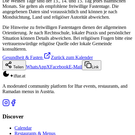
Die Weißen Tage sind der 13., 14. und 15. Tag jedes islamischen
Monats. Sie gelten als empfohlene freiwillige Fastentage. Die
angegebenen Daten sind voraussichtlich und können je nach
Mondsichtung, Land und religiöser Autorität abweichen.
Die Hinweise zu freiwilligen Fastentagen dienen der allgemeinen
Orientierung. Je nach Rechtsschule, lokaler Praxis und persönlicher
Situation können Details abweichen. Bei religiösen Fragen bitte eine
vertrauenswürdige religiöse Quelle oder lokale Gemeinde
konsultieren.
Gesundheit & Fasten
Zurück zum Kalender
WhatsApp
X
Facebook
E-Mail
Teilen
Link
✦
iftar
.at
A moderated community platform for Iftar events, restaurants, and
Ramadan menus in Austria.
Discover
Calendar
Restaurants & Menus