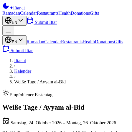
✦
iftar
.at
Ramadan
Calendar
Restaurants
Health
Donations
Gifts
Submit Iftar
EN
Ramadan
Calendar
Restaurants
Health
Donations
Gifts
EN
Submit Iftar
Iftar.at
›
Kalender
›
Weiße Tage / Ayyam al-Bid
Empfohlener Fastentag
Weiße Tage / Ayyam al-Bid
Samstag, 24. Oktober 2026 – Montag, 26. Oktober 2026