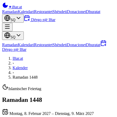
✦
iftar
.at
Ramadan
Kalendari
Restorantet
Shëndeti
Donacionet
Dhuratat
Dërgo një Iftar
SQ
SQ
Ramadan
Kalendari
Restorantet
Shëndeti
Donacionet
Dhuratat
Dërgo një Iftar
Iftar.at
›
Kalender
›
Ramadan 1448
Islamischer Feiertag
Ramadan 1448
Montag, 8. Februar 2027 – Dienstag, 9. März 2027