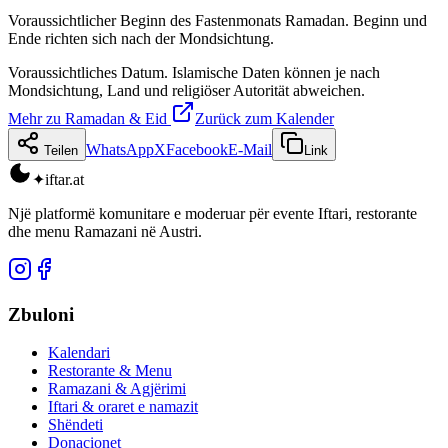
Voraussichtlicher Beginn des Fastenmonats Ramadan. Beginn und
Ende richten sich nach der Mondsichtung.
Voraussichtliches Datum. Islamische Daten können je nach
Mondsichtung, Land und religiöser Autorität abweichen.
Mehr zu Ramadan & Eid
Zurück zum Kalender
WhatsApp
X
Facebook
E-Mail
Teilen
Link
✦
iftar
.at
Një platformë komunitare e moderuar për evente Iftari, restorante
dhe menu Ramazani në Austri.
Zbuloni
Kalendari
Restorante & Menu
Ramazani & Agjërimi
Iftari & oraret e namazit
Shëndeti
Donacionet