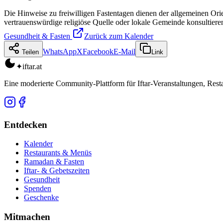
Die Hinweise zu freiwilligen Fastentagen dienen der allgemeinen Orien
vertrauenswürdige religiöse Quelle oder lokale Gemeinde konsultiere
Gesundheit & Fasten
Zurück zum Kalender
WhatsApp
X
Facebook
E-Mail
Teilen
Link
✦
iftar
.at
Eine moderierte Community-Plattform für Iftar-Veranstaltungen, Res
Entdecken
Kalender
Restaurants & Menüs
Ramadan & Fasten
Iftar- & Gebetszeiten
Gesundheit
Spenden
Geschenke
Mitmachen