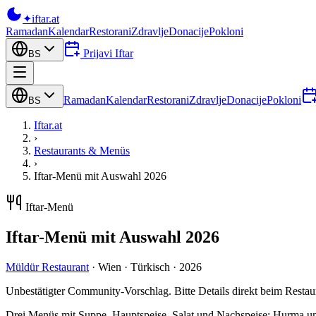
✦
iftar
.at
Ramadan
Kalendar
Restorani
Zdravlje
Donacije
Pokloni
Prijavi Iftar
BS
Ramadan
Kalendar
Restorani
Zdravlje
Donacije
Pokloni
BS
Iftar.at
›
Restaurants & Menüs
›
Iftar-Menü mit Auswahl 2026
Iftar-Menü
Iftar-Menü mit Auswahl 2026
Müldür Restaurant
·
Wien
·
Türkisch
·
2026
Unbestätigter Community-Vorschlag. Bitte Details direkt beim Restau
Drei Menüs mit Suppe, Hauptspeise, Salat und Nachspeise; Hurma u