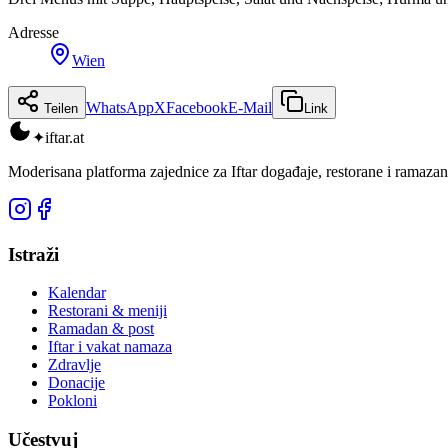
Adresse
Wien
WhatsApp
X
Facebook
E-Mail
Teilen
Link
✦
iftar
.at
Moderisana platforma zajednice za Iftar događaje, restorane i ramazan
Istraži
Kalendar
Restorani & meniji
Ramadan & post
Iftar i vakat namaza
Zdravlje
Donacije
Pokloni
Učestvuj