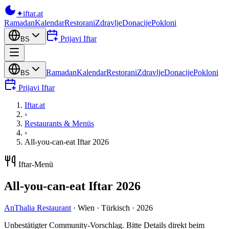
✦
iftar
.at
Ramadan
Kalendar
Restorani
Zdravlje
Donacije
Pokloni
Prijavi Iftar
BS
Ramadan
Kalendar
Restorani
Zdravlje
Donacije
Pokloni
BS
Prijavi Iftar
Iftar.at
›
Restaurants & Menüs
›
All-you-can-eat Iftar 2026
Iftar-Menü
All-you-can-eat Iftar 2026
AnThalia Restaurant
·
Wien
·
Türkisch
·
2026
Unbestätigter Community-Vorschlag. Bitte Details direkt beim